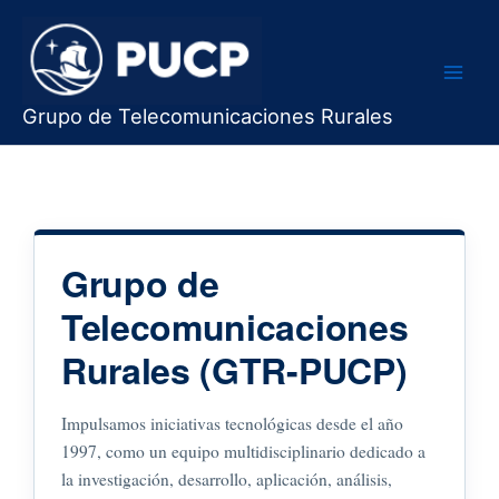
Skip
to
content
Grupo de Telecomunicaciones Rurales
Grupo de
Telecomunicaciones
Rurales (GTR-PUCP)
Impulsamos iniciativas tecnológicas desde el año
1997, como un equipo multidisciplinario dedicado a
la investigación, desarrollo, aplicación, análisis,